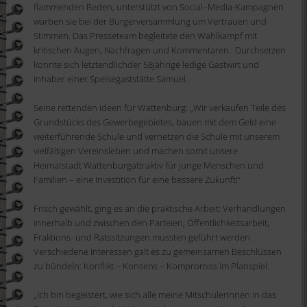
flammenden Reden, unterstützt von
S
ocial
–
M
edia-Kampagnen
warben sie bei der Bürgerversammlung um Vertrauen
und
Stimmen
.
D
as
Presse
team
begleitete den Wahlkampf mit
kritischen Augen, Nachfragen und Kommentaren.
Durchsetzen
konnte
sich
letzt
end
lich
der 58jährige ledige Gastwirt und
Inhaber einer Speisegaststätte Samuel.
Seine rettenden Ideen für
Wattenburg
:
„
Wir verkaufen Teile des
Grundstücks des Gewerbegebietes, bauen mit dem Geld eine
weiterführende Schule und vernetzen die Schule mit unserem
vielfältige
n
Vereinsleben und machen somit unsere
Heimatstadt
Wattenburg
attraktiv für
junge Menschen und
Familien – eine Investition für eine bessere Zukunft!“
Frisch gewählt, ging es an die praktische Arbeit
:
Verhandlungen
innerhalb und
zwischen den Parteie
n, Öffentlichkeitsarbeit,
Fraktions- und Ratssitzungen mussten geführt werden.
Verschiedene Interessen galt es zu gemeinsamen Beschlüssen
zu bündeln: Konflikt – Konsens – Kompromiss
i
m Planspiel
.
„Ich bin begeistert, wie sich alle meine MitschülerInnen in das