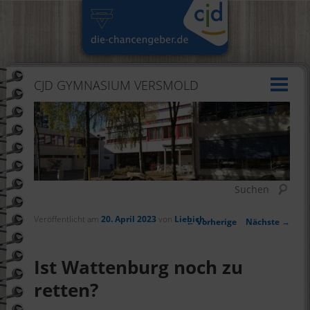
CJD GYMNASIUM VERSMOLD
Suchen
Veröffentlicht am
20. April 2023
von
Liebich
Artikelnavigation
←
Vorherige
Nächste
→
Ist Wattenburg noch zu
retten?