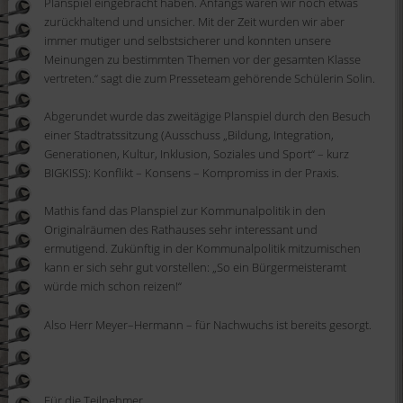
Planspiel eingebracht haben. Anfangs waren wir noch etwas
zurückhaltend und unsicher. Mit der Zeit wurden wir aber
immer mutiger und selbstsicherer und konnten unsere
Meinungen zu bestimmten Themen vor der gesamten Klasse
vertreten.“
sagt die zum Presseteam gehörende Schülerin
Solin
.
Abgerundet wurde das zweitägige Planspiel durch den Besuch
einer Stadtratssitzung (Ausschuss „Bildung, Integration,
Generationen, Kultur, Inklusion, Soziales und Sport
“
– kurz
BIGKISS): Konflikt – Konsens – Kompromiss in der Praxis.
Mathis fand das Planspiel zur Kommunalpolitik in den
Originalräumen des Rathauses sehr interessant und
ermutigend. Zukünftig in der Kommunalpolitik mitzumischen
kann er sich sehr gut vorstellen:
„
So ein Bürgermeisteramt
würde mich schon reizen!“
Also Herr Meyer
–
Hermann – für Nachwuchs ist bereits gesorgt.
Für die Teilnehmer