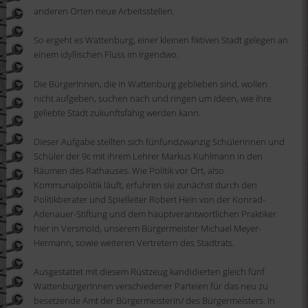
anderen Orten neue Arbeitsstellen.
So
erg
eht
es
Wattenburg
,
eine
r
kleine
n
fiktive
n
Stadt gelegen an
einem idyllischen Fluss im Irgendwo.
Die BürgerInnen, die in
Wattenburg
geblieben sind, wollen
nicht aufgeben, suchen nach und ringen um Ideen, wie ihre
geliebte Stadt zukunftsfähig werden kann.
Dieser Aufgabe stell
t
en sich
fünfundzwanzig
Schülerinnen und
Schüler
der 9c
mit ihrem Lehrer Markus Kuhlmann
in den
Räumen des Rathauses
.
Wie Politik vor Ort, also
Kommunalpolitik läuft, erfuhren sie
zunächst
durch den
Politikberater und Spielleiter Robert Hein von der Konrad-
Adenauer-Stiftung und dem hauptverantwortlichen Praktiker
hier in Versmold, unserem Bürgermeister Michael Meyer-
Hermann
,
sowie weiteren Vertretern des Stadtrats.
Ausgestattet mit diesem Rüstzeug kandidierten gleich fünf
Wattenburger
Innen
verschiedener Parteien
für das neu zu
besetzende Amt der Bürgermeisterin/ des Bürgermeisters. In