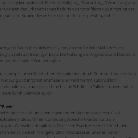
ls solche gekennzeichnet. Die Vervielfältigung, Bearbeitung, Verbreitung und
er Grenzen des Urheberrechtes bedürfen der schriftlichen Zustimmung des
wnloads und Kopien dieser Seite sind nur für den privaten, nicht
ezogene Daten (beispielsweise Name, Anschrift oder eMail-Adressen)
öglich stets auf freiwilliger Basis. Die Nutzung der Angebote und Dienste ist,
personenbezogener Daten möglich.
essumspflicht veröffentlichten Kontaktdaten durch Dritte zur Übersendung
r Werbung und Informationsmaterialien wird hiermit ausdrücklich
en behalten sich ausdrücklich rechtliche Schritte im Falle der unverlangten
etwa durch Spam-Mails, vor.
“Piwik”
bei handelt es sich um einen sogenannten Webanalysedienst. Piwik
Textdateien, die auf Ihrem Computer gespeichert werden und die
tzung der Webseite ermöglichen. Zu diesem Zweck werden die durch den
nen (einschließlich Ihrer gekürzten IP-Adresse) an unseren Server