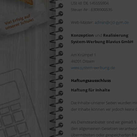
USt-Id: DE 145555904
Steuer-Nr.: 6308900535
Web-Master:
admin@cjd-gym.de
Konzeption
und
Realisierung
:
System-Werbung Blavius GmbH
Am Krümpel 1
49201 Dissen
www.system-werbung.de
Haftungsausschluss
Haftung für Inhalte
Die Inhalte unserer Seiten wurden mit g
der Inhalte können wir jedoch kein
Als Diensteanbieter sind wir gemäß §
den allgemeinen Gesetzen verantwortl
übermittelten oder gespeicherten f