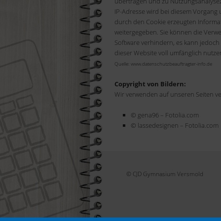
übertragen und zu Nutzungsanalysezw
IP-Adresse wird bei diesem Vorgang u
durch den Cookie erzeugten Informat
weitergegeben. Sie können die Verwe
Software verhindern, es kann jedoch 
dieser Website voll umfänglich nutz
Quelle: www.datenschutzbeauftragter-info.de
Copyright von Bildern:
Wir verwenden auf unseren Seiten ve
© gena96 – Fotolia.com
© lassedesignen – Fotolia.com
© CJD Gymnasium Versmold