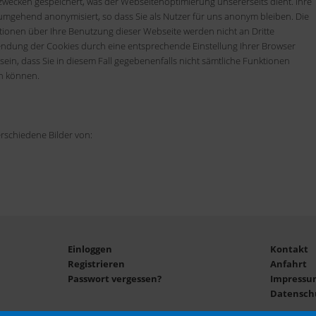
ecken gespeichert, was der Webseitenoptimierung unsererseits dient. Ihre
mge­hend anony­mi­siert, so dass Sie als Nutzer für uns anonym bleiben. Die
ionen über Ihre Benutzung dieser Webseite werden nicht an Dritte
ndung der Cookies durch eine entsprechende Einstellung Ihrer Browser
sein, dass Sie in diesem Fall gegebenenfalls nicht sämtliche Funktionen
en können.
rschiedene Bilder von:
Einloggen
Kontakt
Registrieren
Anfahrt
Passwort vergessen?
Impressu
Datensch