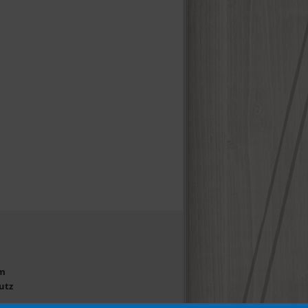
m
utz