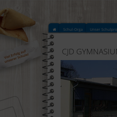
Schul-Orga
Unser Schulpr
CJD GYMNASI