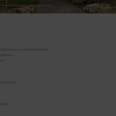
lia Brinkmann und Bianca Ramm
 Jochmann
um
versmold.de
lands