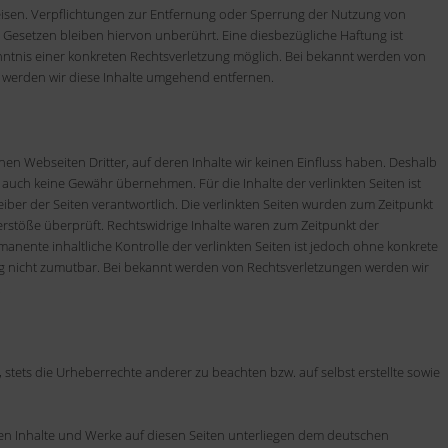
weisen. Verpflichtungen zur Entfernung oder Sperrung der Nutzung von
Gesetzen bleiben hiervon unberührt. Eine diesbezügliche Haftung ist
nntnis einer konkreten Rechtsverletzung möglich. Bei bekannt werden von
werden wir diese Inhalte umgehend entfernen.
nen Webseiten Dritter, auf deren Inhalte wir keinen Einfluss haben. Deshalb
 auch keine Gewähr übernehmen. Für die Inhalte der verlinkten Seiten ist
reiber der Seiten verantwortlich. Die verlinkten Seiten wurden zum Zeitpunkt
erstöße überprüft. Rechtswidrige Inhalte waren zum Zeitpunkt der
manente inhaltliche Kontrolle der verlinkten Seiten ist jedoch ohne konkrete
g nicht zumutbar. Bei bekannt werden von Rechtsverletzungen werden wir
.
 stets die Urheberrechte anderer zu beachten bzw. auf selbst erstellte sowie
lten Inhalte und Werke auf diesen Seiten unterliegen dem deutschen