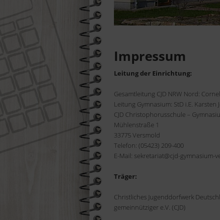
Suchen
Impressum
Leitung der Einrichtung:
Gesamtleitung CJD NRW Nord: Corne
Leitung Gymnasium: StD i.E. Karsten
CJD Christophorusschule – Gymnasi
Mühlenstraße 1
33775 Versmold
Telefon: (05423) 209-400
E-Mail: sekretariat@cjd-gymnasium-
Träger:
Christliches Jugenddorfwerk Deutsch
gemeinnütziger e.V. (CJD)