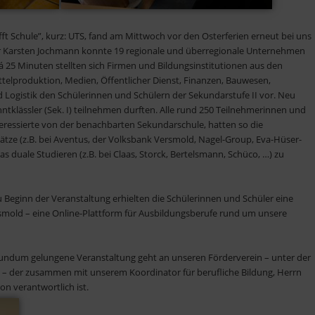
ft Schule”, kurz: UTS, fand am Mittwoch vor den Osterferien erneut bei uns
iter Karsten Jochmann konnte 19 regionale und überregionale Unternehmen
 25 Minuten stellten sich Firmen und Bildungsinstitutionen aus den
elproduktion, Medien, Öffentlicher Dienst, Finanzen, Bauwesen,
Logistik den Schülerinnen und Schülern der Sekundarstufe II vor. Neu
hntklässler (Sek. I) teilnehmen durften. Alle rund 250 Teilnehmerinnen und
teressierte von der benachbarten Sekundarschule, hatten so die
lätze (z.B. bei Aventus, der Volksbank Versmold, Nagel-Group, Eva-Hüser-
as duale Studieren (z.B. bei Claas, Storck, Bertelsmann, Schüco, …) zu
u Beginn der Veranstaltung erhielten die Schülerinnen und Schüler eine
mold – eine Online-Plattform für Ausbildungsberufe rund um unsere
 rundum gelungene Veranstaltung geht an unseren Förderverein – unter der
t – der zusammen mit unserem Koordinator für berufliche Bildung, Herrn
ion verantwortlich ist.