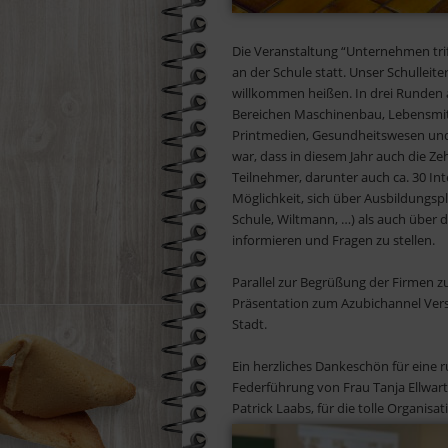
Die Veranstaltung “Unternehmen trif
an der Schule statt. Unser Schulle
willkommen heißen. In drei Runden á
Bereichen Maschinenbau, Lebensmitt
Printmedien, Gesundheitswesen und 
war, dass in diesem Jahr auch die Ze
Teilnehmer, darunter auch ca. 30 In
Möglichkeit, sich über Ausbildungsp
Schule, Wiltmann, …) als auch über d
informieren und Fragen zu stellen.
Parallel zur Begrüßung der Firmen z
Präsentation zum Azubichannel Vers
Stadt.
Ein herzliches Dankeschön für eine
Federführung von Frau Tanja Ellwar
Patrick Laabs, für die tolle Organisat