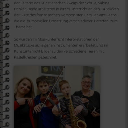
der Leiterin des Künstle
rischen Zweigs der Schule
, Sabine
Brinker.
Beide arbeiteten in ihrem
Unterricht an den
14
Stücken
der Suite des französischen Komponisten Camille Saint-Sa
ens,
die
die
humorvollen
Umsetzung verschiedener Tierarten
zum
Thema hat.
So wurden im Musikunt
erricht Interpretationen der
Musikstücke a
uf eigenen Instrumenten erarbeitet und im
Kun
stunterricht Bilder zu den verschiedene Tieren mit
Pastellkreiden gezeichnet.