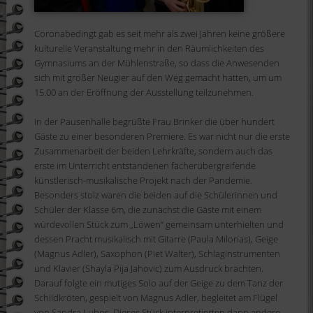
Coronabedingt gab es seit mehr als zwei
Jahren keine größere
kulturelle Veranstaltung mehr in den Räumlichkeiten des
Gymnasiums
an der Mühlenstraße, so dass die Anwesenden
sich mit großer Neugier auf den Weg
gemacht hatten
, um um
15
.00 an der Eröffnung der Ausstellung
teilzunehmen.
In der Pausenhalle begrüßte F
rau Brinker die
über hundert
Gäste zu einer besonderen Premiere. Es war nicht nur die
erste
Zusammenarbeit der beiden Lehrkräfte, sondern auch das
erste
im Unterricht entstandenen fächerübergreifende
künstlerisch
-musikalische Projekt nach der Pandemi
e.
Besonders stolz waren die beiden auf die Schülerinnen und
Schüler der
Klasse 6m
, die zunä
chst die Gäste
mit einem
würdevollen Stück zum „
Löwen“ gemeinsam unterhielten und
dessen
Pracht musikalisch mit
Gitarre
(
Paula Milonas)
, Geige
(Magnus Adler)
, Saxophon
(Piet Walt
er),
Schlaginstrumenten
und Klavier
(Shayla
Pija
Jahovic)
zum Ausdruck brachten
.
Darauf folgte ein
mutige
s
Solo auf der Geige
zu dem
Tanz
der
Schildkröten
, gespielt von Magnus Adler, begl
eitet am Flügel
von Sandra Lubos.
Dies
es Stück interpretierten dann andere