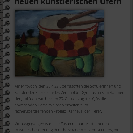
neuen künstlerischen Ufern
Am
Mittwoch, den 28.4.22 überraschten d
ie Schülerinnen und
Schüler der Klasse 6m
des Versmolder Gymnasiu
ms
im Rahmen
der Jubi
läumswoche zum 75. Geburtstag des CJDs die
anwesenden
Gäste mit ihren Arbeiten zum
fächerübergreifenden Projekt „
Karneval der Tiere“.
Vorausgegangen war eine Zusamm
enarbeit
der neuen
musikalischen Leitung der Chorakademie
,
Sandra Lubos
,
mit