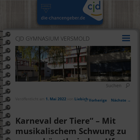
CJD GYMNASIUM VERSMOLD
Suchen
Veröffentlicht am
1. Mai 2022
von
Liebich
Artikelnavigation
←
Vorherige
Nächste
→
Karneval der Tiere“ – Mit
musikalischem Schwung zu