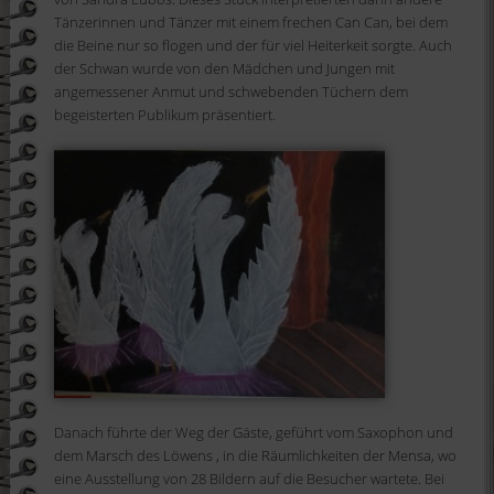
Tänzerinnen und Tänzer mit einem frechen C
an Can, bei dem
die Beine nur so flogen und der für viel
Heiterkeit sorgte. Auch
der Schwan
wurde
v
on den Mädchen und Jungen
mit
angemessener Anmut und
schwebenden Tüchern dem
begeisterten
Publikum
p
räsentiert.
Danach führte der Weg
der G
äste,
ge
führt vom
S
axophon und
dem
Marsch des Löwens
,
in die Räum
lichkeiten der Mensa, wo
eine Ausstellung von
28 Bildern auf die
Besucher wartete. Bei