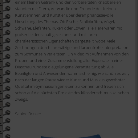
einem klei
nen Getränk und den vorbereiteten Knabbereien
staunten die Eltern, Verwandte und Freunde der kleinen
Künstlerinnen und Künstler über deren
phantasievolle
Umsetzung des Themas. Ob Fische, Schildkröten, Vög
el,
Schwäne,
Elef
anten,
Küken oder
Löwen, alle
Tiere waren mit
großer Leidenschaft gezeichnet und
mit ihren
charakteristischen Eigenschaften
dargestellt, wobei viele
Zeichnungen
durch
ihre
witzige
und farbenfrohe
Interpretation
zum Schmunzeln verleiteten.
Ein Video mit Aufnahmen von den
Proben
und einer Zusammenstellung aller Exponate in einer
Dias
chau rundete die gelungene Veranstaltung ab. Alle
Beteiligten und Anw
esenden waren sich einig, wie schön es war,
nach der langen Pause wieder Kunst und Musik in gewo
hnter
Qualität im Gymnasium genießen zu können
und freuen sich
schon auf die nächsten Projekte des k
ünstlerisch-musikalischen
Zweigs.
Sabine Brinker