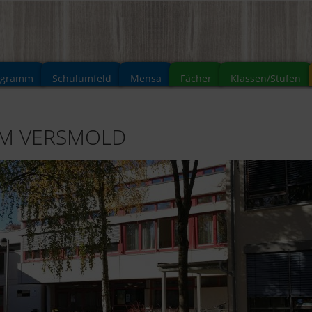
ogramm
Schulumfeld
Mensa
Fächer
Klassen/Stufen
UM VERSMOLD