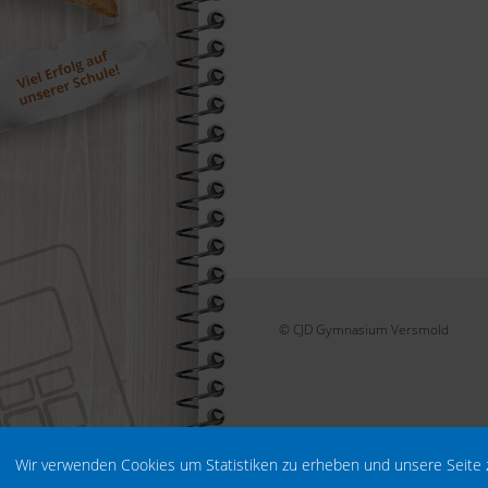
© CJD Gymnasium Versmold
Wir verwenden Cookies um Statistiken zu erheben und unsere Seite 