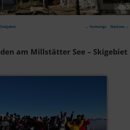
Artikelnavigation
Diekjobst
←
Vorherige
Nächste
→
en am Millstätter See – Skigebiet