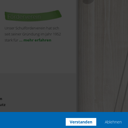
Förderverein
Unser Schulförderverein hat sich
seit seiner Gründung im Jahr 1952
stark für
... mehr erfahren
m
utz
Verstanden
Ablehnen