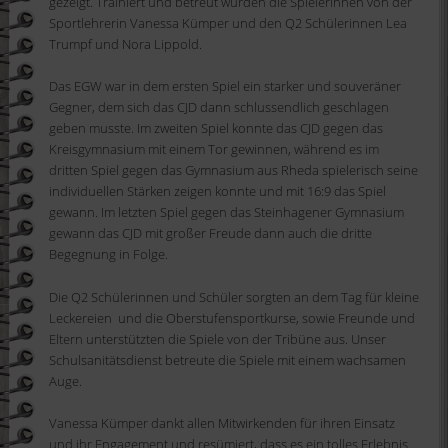
gezeigt. Trainiert und betreut wurden die Spielerinnen von der
Sportlehrerin Vanessa Kümper und den Q2 Schülerinnen Lea
Trumpf und Nora Lippold.
Das EGW war in dem ersten Spiel ein starker und souveräner
Gegner, dem sich das CJD dann schlussendlich geschlagen
geben musste. Im zweiten Spiel konnte das CJD gegen das
Kreisgymnasium mit einem Tor gewinnen, während es im
dritten Spiel gegen das Gymnasium aus Rheda spielerisch seine
individuellen Stärken zeigen konnte und mit 16:9 das Spiel
gewann. Im letzten Spiel gegen das Steinhagener Gymnasium
gewann das CJD mit großer Freude dann auch die dritte
Begegnung in Folge.
Die Q2 Schülerinnen und Schüler sorgten an dem Tag für kleine
Leckereien und die Oberstufensportkurse, sowie Freunde und
Eltern unterstützten die Spiele von der Tribüne aus. Unser
Schulsanitätsdienst betreute die Spiele mit einem wachsamen
Auge.
Vanessa Kümper dankt allen Mitwirkenden für ihren Einsatz
und ihr Engagement und resümiert, dass es ein tolles Erlebnis