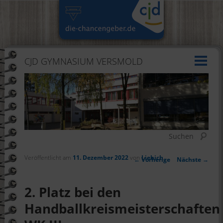
CJD GYMNASIUM VERSMOLD
Suchen
Veröffentlicht am
11. Dezember 2022
von
Liebich
Artikelnavigation
←
Vorherige
Nächste
→
2. Platz bei den
Handballkreismeisterschaften