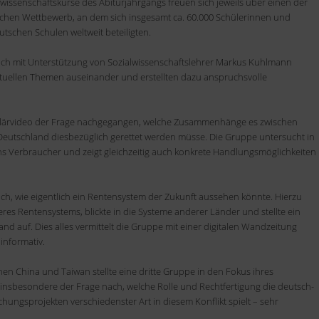
wissenschaftskurse des Abiturjahrgangs freuen sich jeweils über einen der
ichen Wettbewerb, an dem sich insgesamt ca. 60
.
000 Schülerinnen und
tschen Schulen weltweit beteilig
t
en.
ich mit Unterstützung von Sozialwissenschaftslehrer Markus Kuhlmann
uellen Themen auseinander und erstellten dazu anspruchsvolle
klärvideo der Frage nachgegangen, welche Zusammenhänge es zwischen
 Deutschland diesbezüglich gerettet werden müsse. Die Gruppe untersucht in
s Verbraucher und zeigt gleichzeitig auch konkrete Handlungsmöglichkeiten
ch, wie eigentlich ein Rentensystem der Zukunft aussehen könnte. Hierzu
res Rentensystems, blickte in die Systeme anderer Länder und stellte ein
nd auf. Dies alles vermittelt die Gruppe mit einer digitalen Wandzeitung
 informativ
.
chen China und Taiwan
stellte eine dritte Gruppe in den Fokus ihres
e insbesondere der Frage nach, welche Rolle und Rechtfertigung die deutsch-
ungsprojekten verschiedenster Art in diesem Konflikt spielt – sehr