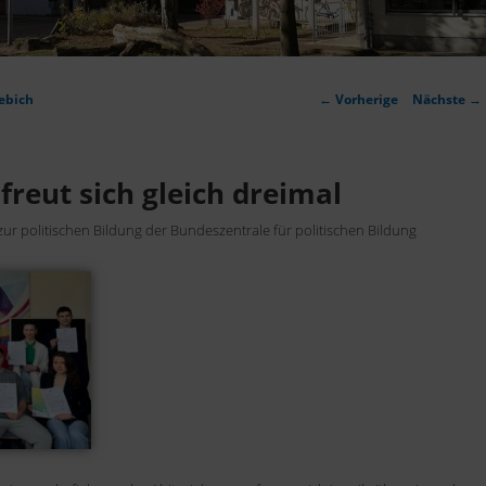
Artikelnavigation
ebich
←
Vorherige
Nächste
→
reut sich gleich dreimal
r politischen Bildung der Bundeszentrale für politischen Bildung