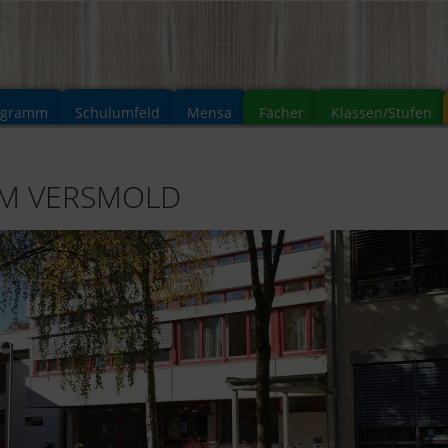
ogramm
Schulumfeld
Mensa
Fächer
Klassen/Stufen
UM VERSMOLD