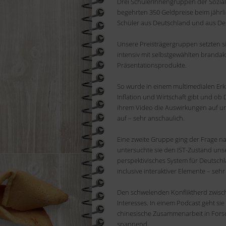
Drei
SchülerInnengruppen
der Sozial
begehrten
350
Geldpreise beim jährl
Schüler aus Deutschland und aus Deu
Unsere Preisträgergruppen setzten s
intensiv mit
selbstgewählten
brandakt
Präsentationsprodukte.
So wurde in einem multimedialen Er
Inflation und Wirtschaft gibt und ob
ihrem Video die Auswirkungen auf un
auf
– sehr anschaulich
.
Eine zweite Gruppe ging der Frage na
untersuchte sie den IST-Zustand unse
perspektivisches System für Deutschla
inclusive
interaktive
r
Elemente
– sehr
De
n
schwelende
n
Konfliktherd zwis
Interesses. In einem Podcast geht si
chinesische Zusammenarbeit in Forsch
spannend.