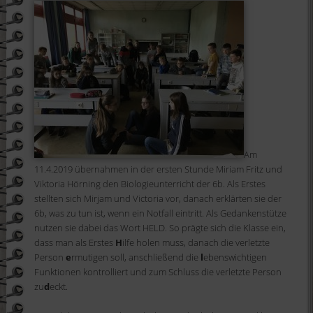
Am
11.4.2019 übernahmen in der ersten Stunde Miriam Fritz und
Viktoria Hörning den Biologieunterricht der 6b. Als Erstes
stellten sich Mirjam und Victoria vor, danach erklärten sie der
6b, was zu tun ist, wenn ein Notfall eintritt. Als Gedankenstütze
nutzen sie dabei das Wort HELD. So prägte sich die Klasse ein,
dass man als Erstes
H
ilfe holen muss, danach die verletzte
Person
e
rmutigen soll, anschließend die
l
ebenswichtigen
Funktionen kontrolliert und zum Schluss die verletzte Person
zu
d
eckt.