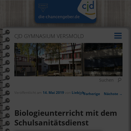
CJD GYMNASIUM VERSMOLD
Suchen
Veröffentlicht am
14. Mai 2019
von
Liebich
Artikelnavigation
←
Vorherige
Nächste
→
Biologieunterricht mit dem
Schulsanitätsdienst