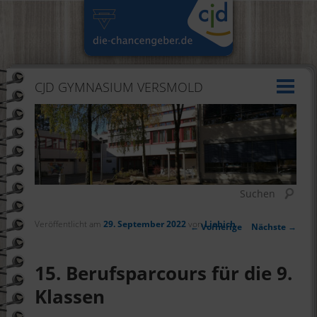
CJD GYMNASIUM VERSMOLD
Suchen
Veröffentlicht am
29. September 2022
von
Liebich
Artikelnavigation
←
Vorherige
Nächste
→
15. Berufsparcours für die 9.
Klassen