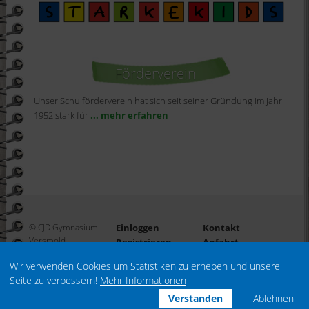
Förderverein
Unser Schulförderverein hat sich seit seiner Gründung im Jahr
1952 stark für
... mehr erfahren
© CJD Gymnasium
Einloggen
Kontakt
Versmold
Registrieren
Anfahrt
Passwort
Impressum
Wir verwenden Cookies um Statistiken zu erheben und unsere
vergessen?
Datenschutz
Seite zu verbessern!
Mehr Informationen
Verstanden
Ablehnen