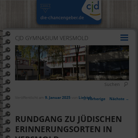
CJD GYMNASIUM VERSMOLD
Suchen
Veröffentlicht am
9. Januar 2025
von
Liebich
Artikelnavigation
←
Vorherige
Nächste
→
RUNDGANG ZU JÜDISCHEN
ERINNERUNGSORTEN IN