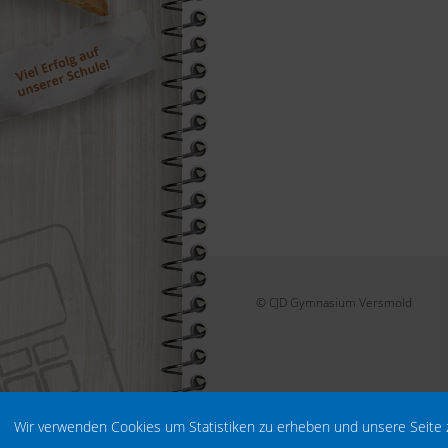
© CJD Gymnasium Versmold
Wir verwenden Cookies um Statistiken zu erheben und unsere Seite 