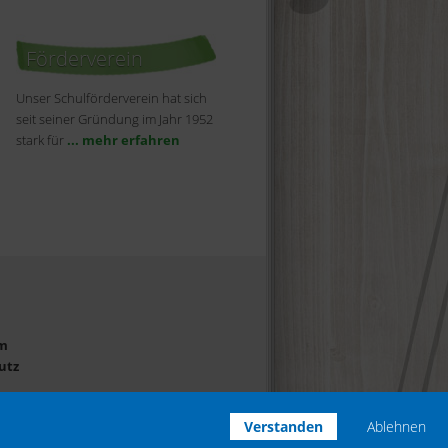
Förderverein
Unser Schulförderverein hat sich
seit seiner Gründung im Jahr 1952
stark für
... mehr erfahren
m
utz
Verstanden
Ablehnen