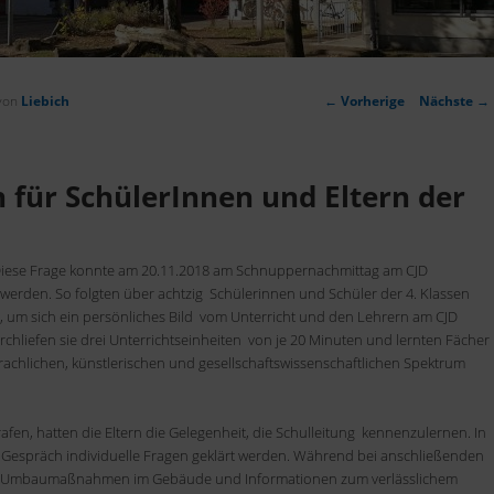
Artikelnavigation
von
Liebich
←
Vorherige
Nächste
→
für SchülerInnen und Eltern der
iese Frage konnte am 20.11.2018 am Schnuppernachmittag am CJD
erden. So folgten über achtzig Schülerinnen und Schüler der 4. Klassen
um sich ein persönliches Bild vom Unterricht und den Lehrern am CJD
hliefen sie drei Unterrichtseinheiten von je 20 Minuten und lernten Fächer
rachlichen, künstlerischen und gesellschaftswissenschaftlichen Spektrum
afen, hatten die Eltern die Gelegenheit, die Schulleitung kennenzulernen. In
Gespräch individuelle Fragen geklärt werden. Während bei anschließenden
ie Umbaumaßnahmen im Gebäude und Informationen zum verlässlichem