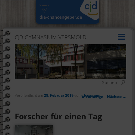
CJD GYMNASIUM VERSMOLD
Suchen
Veröffentlicht am
28. Februar 2019
von
c.kasmann
Artikelnavigation
←
Vorherige
Nächste
→
Forscher für einen Tag