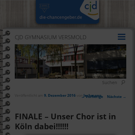
CJD GYMNASIUM VERSMOLD
Suchen
Veröffentlicht am
9. Dezember 2016
von
Jochmann
Artikelnavigation
←
Vorherige
Nächste
→
FINALE – Unser Chor ist in
Köln dabei!!!!!!