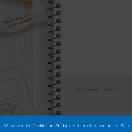
© CJD Gymnasium Versmold
Wir verwenden Cookies um Statistiken zu erheben und unsere Seite 