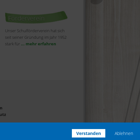
Förderverein
Unser Schulförderverein hat sich
seit seiner Gründung im Jahr 1952
stark für
... mehr erfahren
m
utz
Verstanden
Ablehnen