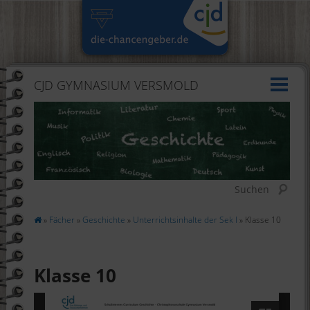
CJD GYMNASIUM VERSMOLD
Suchen
»
Fächer
»
Geschichte
»
Unterrichtsinhalte der Sek I
» Klasse 10
Klasse 10