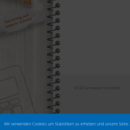
© CJD Gymnasium Versmold
Wir verwenden Cookies um Statistiken zu erheben und unsere Seite 