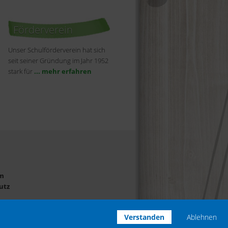
Förderverein
Unser Schulförderverein hat sich
seit seiner Gründung im Jahr 1952
stark für
... mehr erfahren
m
utz
Verstanden
Ablehnen