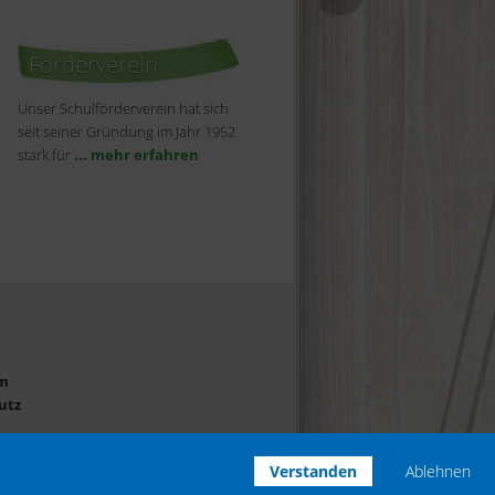
Förderverein
Unser Schulförderverein hat sich
seit seiner Gründung im Jahr 1952
stark für
... mehr erfahren
m
utz
Verstanden
Ablehnen