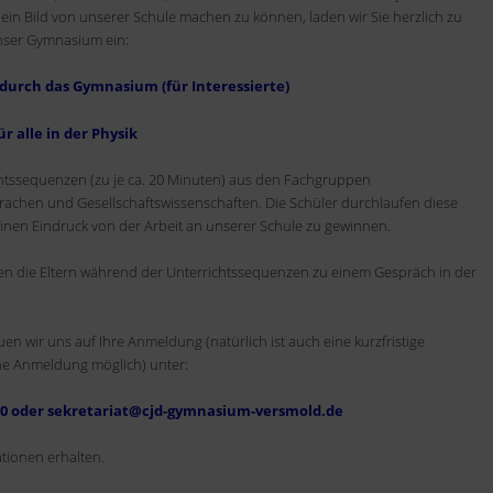
in Bild von unserer Schule machen zu können, laden wir Sie herzlich zu
nser Gymnasium ein:
as Gymnasium (für Interessierte)
e in der Physik
ichtssequenzen (zu je ca. 20 Minuten) aus den Fachgruppen
achen und Gesellschaftswissenschaften. Die Schüler durchlaufen diese
nen Eindruck von der Arbeit an unserer Schule zu gewinnen.
en die Eltern während der Unterrichtssequenzen zu einem Gespräch in der
en wir uns auf Ihre Anmeldung (natürlich ist auch eine kurzfristige
e Anmeldung möglich) unter:
00 oder sekretariat@cjd-gymnasium-versmold.de
tionen erhalten.