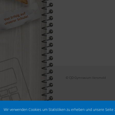
© CJD Gymnasium Versmold
Wir verwenden Cookies um Statistiken zu erheben und unsere Seite 