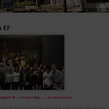
 EF
ppern EF — Termin folgt … — im Gymnasium
ealschule, Sekundarschule, Oberschule oder einem anderen Gymnasium in