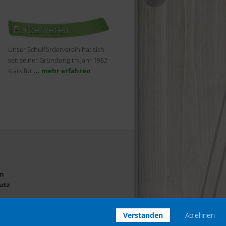
Förderverein
Unser Schulförderverein hat sich
seit seiner Gründung im Jahr 1952
stark für
... mehr erfahren
m
utz
Verstanden
Ablehnen