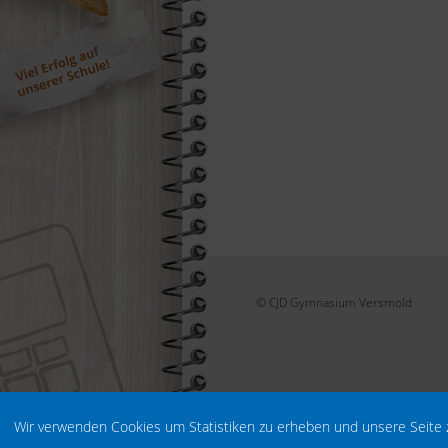
© CJD Gymnasium Versmold
Wir verwenden Cookies um Statistiken zu erheben und unsere Seite 