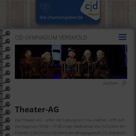
CJD GYMNASIUM VERSMOLD
Suchen
Theater-AG
Die Theater AG – unter der Leitung von Frau Hahne – trifft sich
montags von 16:00 – 17:30 in der Mediothek. Von Schülern der
Klassen 7, bis hin zu Schülern der Jahrgangsstufe 13, und auch