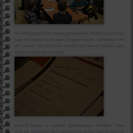
Die Erfolgsgeschichte dieses gemeinsamen deutsch-polnischen
Jugendorchesters wird wohl fortgeschrieben. Gemeinsam mit
der Leiterin der Dobczycer Musikschule Monika Gubała plant
Michael Lempik für das CJD V
ersmold bereits an weiteren gemeinsamen Auftritten. Dabei
sind alle Beteiligten dem Deutsch-Polnischen Jugend-werk für