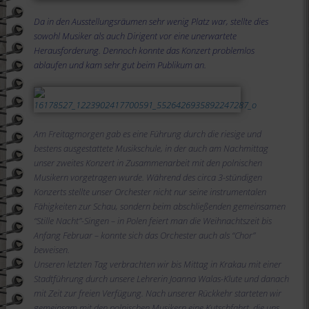
Da in den Ausstellungsräumen sehr wenig Platz war, stellte dies
sowohl Musiker als auch Dirigent vor eine unerwartete
Herausforderung. Dennoch konnte das Konzert problemlos
ablaufen und kam sehr gut beim Publikum an.
Am Freitagmorgen gab es eine Führung durch die riesige und
bestens ausgestattete Musikschule, in der auch am Nachmittag
unser zweites Konzert in Zusammenarbeit mit den polnischen
Musikern vorgetragen wurde. Während des circa 3-stündigen
Konzerts stellte unser Orchester nicht nur seine instrumentalen
Fähigkeiten zur Schau, sondern beim abschließenden gemeinsamen
“Stille Nacht”-Singen – in Polen feiert man die Weihnachtszeit bis
Anfang Februar – konnte sich das Orchester auch als “Chor”
beweisen.
Unseren letzten Tag verbrachten wir bis Mittag in Krakau mit einer
Stadtführung durch unsere Lehrerin Joanna Walas-Klute und danach
mit Zeit zur freien Verfügung. Nach unserer Rückkehr starteten wir
gemeinsam mit den polnischen Musikern eine Kutschfahrt, die uns