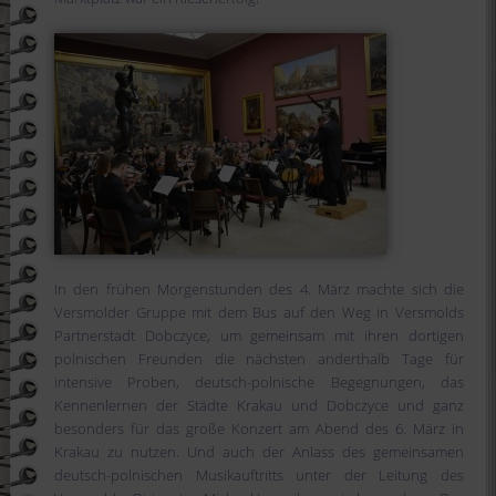
In den frühen Morgenstunden des 4. März machte sich die
Versmolder Gruppe mit dem Bus auf den Weg in Versmolds
Partnerstadt Dobczyce, um gemeinsam mit ihren dortigen
polnischen Freunden die nächsten anderthalb Tage für
intensive Proben, deutsch-polnische Begegnungen, das
Kennenlernen der Städte Krakau und Dobczyce und ganz
besonders für das große Konzert am Abend des 6. März in
Krakau zu nutzen. Und auch der Anlass des gemeinsamen
deutsch-polnischen Musikauftritts unter der Leitung des