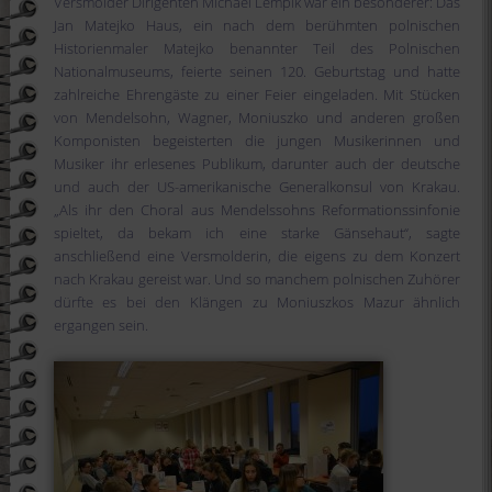
Versmolder Dirigenten Michael Lempik war ein besonderer: Das
Jan Matejko Haus, ein nach dem berühmten polnischen
Historienmaler Matejko benannter Teil des Polnischen
Nationalmuseums, feierte seinen 120. Geburtstag und hatte
zahlreiche Ehrengäste zu einer Feier eingeladen. Mit Stücken
von Mendelsohn, Wagner, Moniuszko und anderen großen
Komponisten begeisterten die jungen Musikerinnen und
Musiker ihr erlesenes Publikum, darunter auch der deutsche
und auch der US-amerikanische Generalkonsul von Krakau.
„Als ihr den Choral aus Mendelssohns Reformationssinfonie
spieltet, da bekam ich eine starke Gänsehaut“, sagte
anschließend eine Versmolderin, die eigens zu dem Konzert
nach Krakau gereist war. Und so manchem polnischen Zuhörer
dürfte es bei den Klängen zu Moniuszkos Mazur ähnlich
ergangen sein.