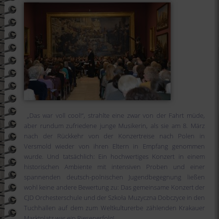
„Das war voll cool!“, strahlte eine zwar von der Fahrt müde,
aber rundum zufriedene junge Musikerin, als sie am 8. März
nach der Rückkehr von der Konzertreise nach Polen in
Versmold wieder von ihren Eltern in Empfang genommen
wurde. Und tatsächlich: Ein hochwertiges Konzert in einem
historischen Ambiente mit intensiven Proben und einer
spannenden deutsch-polnischen Jugendbegegnung ließen
wohl keine andere Bewertung zu: Das gemeinsame Konzert der
CJD Orchesterschule und der Szkoła Muzyczna Dobczyce in den
Tuchhallen auf dem zum Weltkulturerbe zählenden Krakauer
Marktplatz war ein Riesenerfolg!