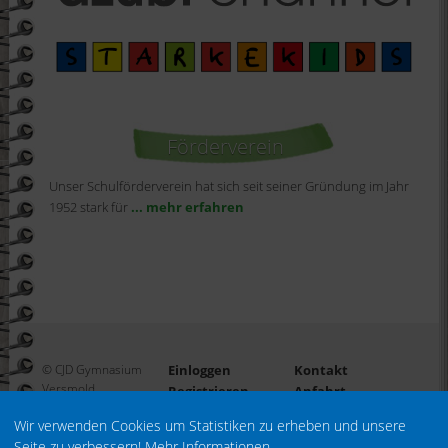
Förderverein
Unser Schulförderverein hat sich seit seiner Gründung im Jahr
1952 stark für
... mehr erfahren
© CJD Gymnasium
Einloggen
Kontakt
Versmold
Registrieren
Anfahrt
Passwort
Impressum
Wir verwenden Cookies um Statistiken zu erheben und unsere
vergessen?
Datenschutz
Seite zu verbessern!
Mehr Informationen