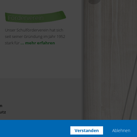
Förderverein
Unser Schulförderverein hat sich
seit seiner Gründung im Jahr 1952
stark für
... mehr erfahren
m
utz
Verstanden
Ablehnen