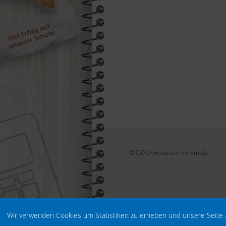
© CJD Gymnasium Versmold
Wir verwenden Cookies um Statistiken zu erheben und unsere Seite 