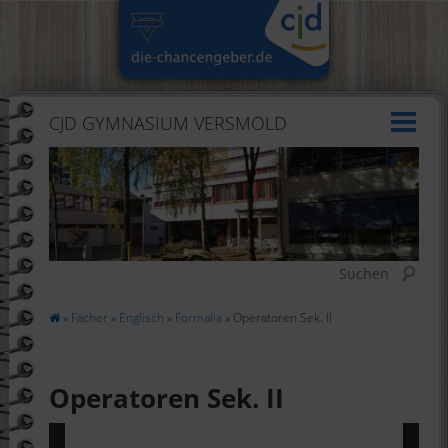
CJD GYMNASIUM VERSMOLD
Suchen
»
Fächer
»
Englisch
»
Formalia
» Operatoren Sek. II
Operatoren Sek. II