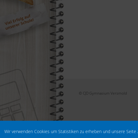
© CJD Gymnasium Versmold
Wir verwenden Cookies um Statistiken zu erheben und unsere Seite 