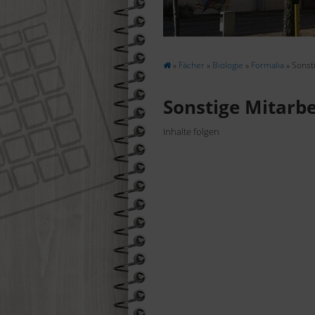
Suchen
»
Fächer
»
Biologie
»
Formalia
» Sonsti
Sonstige Mitarbe
Inhalte folgen