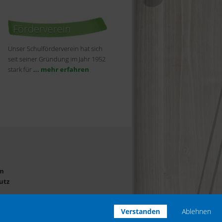
Förderverein
Unser Schulförderverein hat sich
seit seiner Gründung im Jahr 1952
stark für
... mehr erfahren
m
utz
Verstanden
Ablehnen